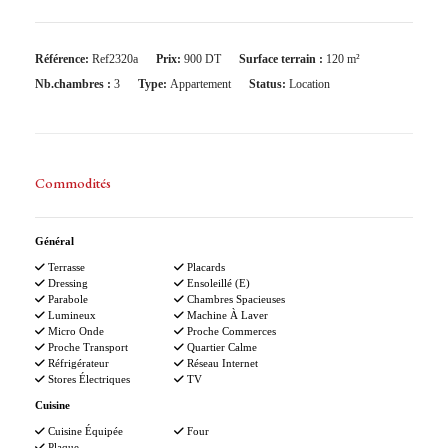
Référence:
Ref2320a
Prix:
900 DT
Surface terrain :
120 m²
Nb.chambres :
3
Type:
Appartement
Status:
Location
Commodités
Général
Terrasse
Placards
Dressing
Ensoleillé (e)
Parabole
Chambres Spacieuses
Lumineux
Machine À Laver
Micro Onde
Proche Commerces
Proche Transport
Quartier Calme
Réfrigérateur
Réseau Internet
Stores Électriques
TV
Cuisine
Cuisine Équipée
Four
Plaque