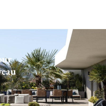
our
veau