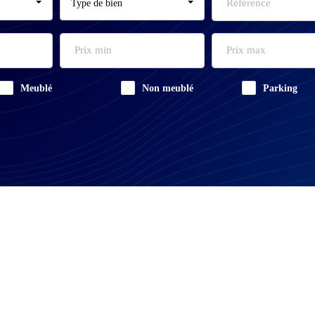
Type de bien
Meublé
Non meublé
Parking