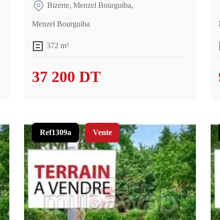
Bizerte
,
Menzel Bourguiba
,
Menzel Bourguiba
372 m²
37 200 DT
Ref1309a
Vente