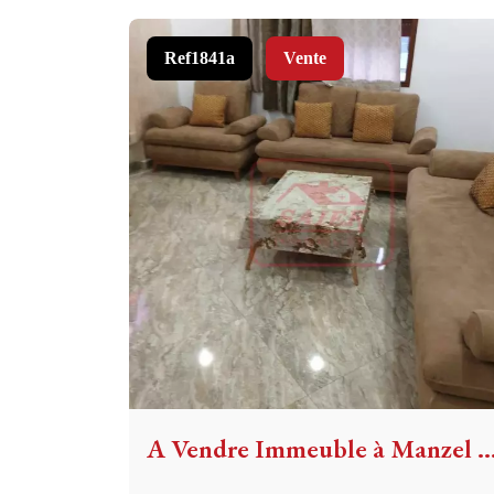
Ref1841a
Vente
A Vendre Immeuble à Manzel Bou