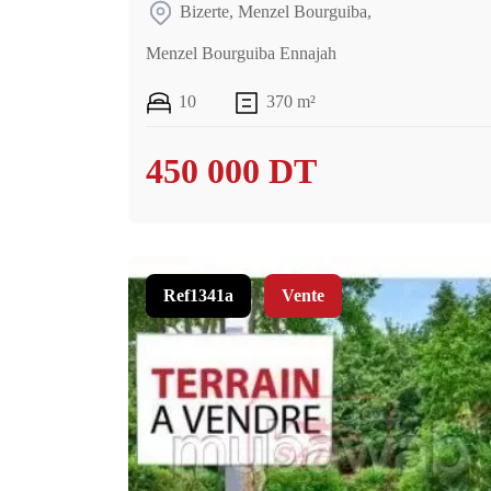
Bizerte
,
Menzel Bourguiba
,
Menzel Bourguiba Ennajah
10
370 m²
450 000 DT
Ref1341a
Vente